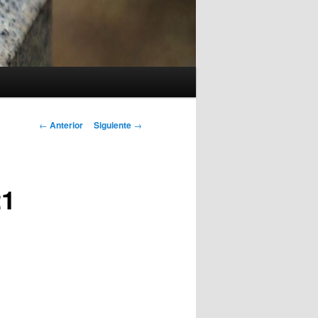
Navegación
←
Anterior
Siguiente
→
de
entradas
21