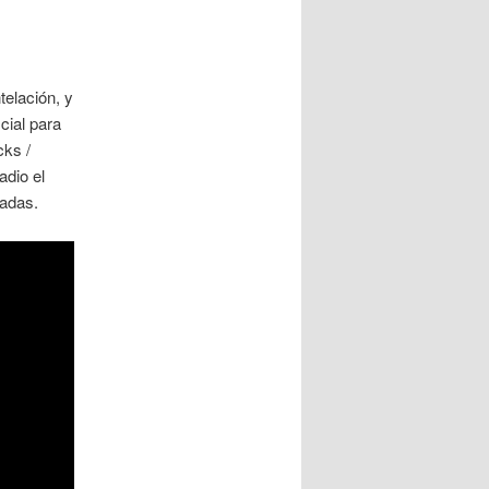
elación, y
cial para
cks /
adio el
radas.