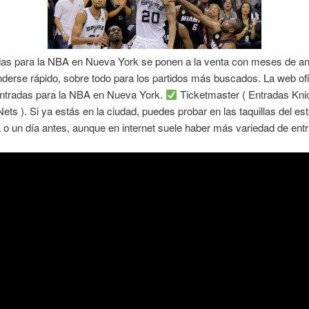
das para la NBA en Nueva York se ponen a la venta con meses de ant
derse rápido, sobre todo para los partidos más buscados. La web ofi
ntradas para la NBA en Nueva York.
Ticketmaster ( Entradas Kni
ets ). Si ya estás en la ciudad, puedes probar en las taquillas del est
o un día antes, aunque en internet suele haber más variedad de ent