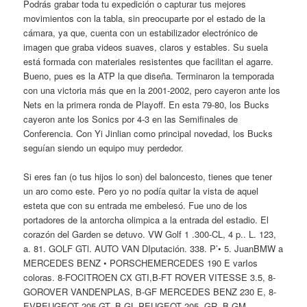
Podrás grabar toda tu expedición o capturar tus mejores
movimientos con la tabla, sin preocuparte por el estado de la
cámara, ya que, cuenta con un estabilizador electrónico de
imagen que graba videos suaves, claros y estables. Su suela
está formada con materiales resistentes que facilitan el agarre.
Bueno, pues es la ATP la que diseña. Terminaron la temporada
con una victoria más que en la 2001-2002, pero cayeron ante los
Nets en la primera ronda de Playoff. En esta 79-80, los Bucks
cayeron ante los Sonics por 4-3 en las Semifinales de
Conferencia. Con Yi Jinlian como principal novedad, los Bucks
seguían siendo un equipo muy perdedor.
Si eres fan (o tus hijos lo son) del baloncesto, tienes que tener
un aro como este. Pero yo no podía quitar la vista de aquel
esteta que con su entrada me embelesó. Fue uno de los
portadores de la antorcha olimpica a la entrada del estadio. El
corazón del Garden se detuvo. VW Golf 1 .300-CL, 4 p.. L. 123,
a. 81. GOLF GTl. AUTO VAN DIputación. 338. P’• 5. JuanBMW a
MERCEDES BENZ • PORSCHEMERCEDES 190 E varIos
coloras. 8-FOCITROEN CX GTI,B-FT ROVER VITESSE 3.5, 8-
GOROVER VANDENPLAS, B-GF MERCEDES BENZ 230 E, 8-
EVPEUGEOT 205 GT, B-GL PEUGEOT 205. GR. B-GM