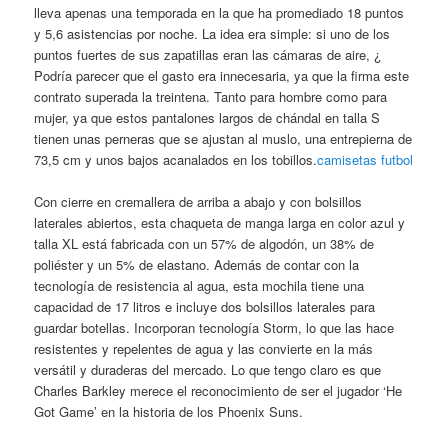
lleva apenas una temporada en la que ha promediado 18 puntos
y 5,6 asistencias por noche. La idea era simple: si uno de los
puntos fuertes de sus zapatillas eran las cámaras de aire, ¿
Podría parecer que el gasto era innecesaria, ya que la firma este
contrato superada la treintena. Tanto para hombre como para
mujer, ya que estos pantalones largos de chándal en talla S
tienen unas perneras que se ajustan al muslo, una entrepierna de
73,5 cm y unos bajos acanalados en los tobillos.
camisetas futbol
Con cierre en cremallera de arriba a abajo y con bolsillos
laterales abiertos, esta chaqueta de manga larga en color azul y
talla XL está fabricada con un 57% de algodón, un 38% de
poliéster y un 5% de elastano. Además de contar con la
tecnología de resistencia al agua, esta mochila tiene una
capacidad de 17 litros e incluye dos bolsillos laterales para
guardar botellas. Incorporan tecnología Storm, lo que las hace
resistentes y repelentes de agua y las convierte en la más
versátil y duraderas del mercado. Lo que tengo claro es que
Charles Barkley merece el reconocimiento de ser el jugador ‘He
Got Game’ en la historia de los Phoenix Suns.