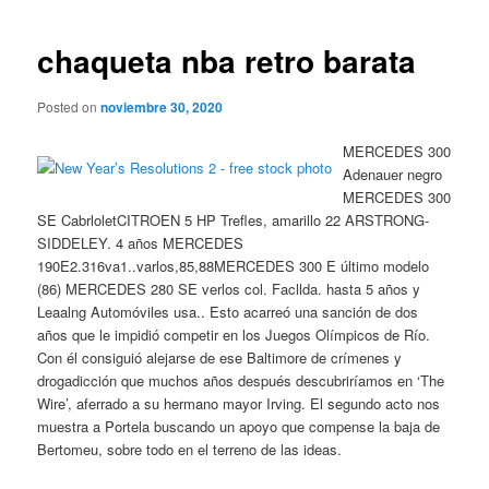
de
entradas
chaqueta nba retro barata
Posted on
noviembre 30, 2020
MERCEDES 300
Adenauer negro
MERCEDES 300
SE CabrloletCITROEN 5 HP Trefles, amarillo 22 ARSTRONG-
SIDDELEY. 4 años MERCEDES
190E2.316va1..varlos,85,88MERCEDES 300 E último modelo
(86) MERCEDES 280 SE verlos col. Facllda. hasta 5 años y
Leaalng Automóviles usa.. Esto acarreó una sanción de dos
años que le impidió competir en los Juegos Olímpicos de Río.
Con él consiguió alejarse de ese Baltimore de crímenes y
drogadicción que muchos años después descubriríamos en ‘The
Wire’, aferrado a su hermano mayor Irving. El segundo acto nos
muestra a Portela buscando un apoyo que compense la baja de
Bertomeu, sobre todo en el terreno de las ideas.