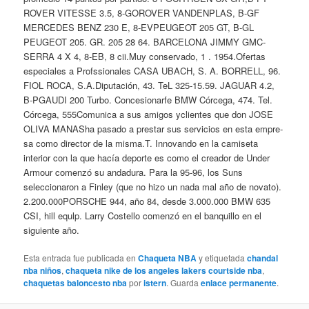
ROVER VITESSE 3.5, 8-GOROVER VANDENPLAS, B-GF
MERCEDES BENZ 230 E, 8-EVPEUGEOT 205 GT, B-GL
PEUGEOT 205. GR. 205 28 64. BARCELONA JIMMY GMC-
SERRA 4 X 4, 8-EB, 8 cii.Muy conservado, 1 . 1954.Ofertas
especiales a Profssionales CASA UBACH, S. A. BORRELL, 96.
FIOL ROCA, S.A.Diputación, 43. TeL 325-15.59. JAGUAR 4.2,
B-PGAUDI 200 Turbo. Concesionarfe BMW Córcega, 474. Tel.
Córcega, 555Comunica a sus amigos yclientes que don JOSE
OLIVA MANASha pasado a prestar sus servicios en esta empre-
sa como director de la misma.T. Innovando en la camiseta
interior con la que hacía deporte es como el creador de Under
Armour comenzó su andadura. Para la 95-96, los Suns
seleccionaron a Finley (que no hizo un nada mal año de novato).
2.200.000PORSCHE 944, año 84, desde 3.000.000 BMW 635
CSI, hill equlp. Larry Costello comenzó en el banquillo en el
siguiente año.
Esta entrada fue publicada en
Chaqueta NBA
y etiquetada
chandal
nba niños
,
chaqueta nike de los angeles lakers courtside nba
,
chaquetas baloncesto nba
por
istern
. Guarda
enlace permanente
.