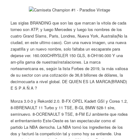
Las siglas BRANDING que son las que marcan la vitola de cada
torneo son ATP, y luego Mercedes y luego los nombres de los
cuatro Grand Slams, Paris, Londres, Nueva York, Australia(No la
ciudad, en este ultimo caso). Con una nueva imagen, una nueva
zapatilla y un nuevo nombre, solo faltaba un escaparate para
dejarse ver. 160.000CHRYSLER 150 GLS, 8-OH190.000 Y una
am-pIla gama de nuestrasInstalaciones. La marca
norteamericana es, según la lista Forbes de 2019, la más valiosa
de su sector con una cotización de 36,8 billones de dólares, la
decimocuarta a nivel global. DE QUIEN ES LA MARCA(BRAND)
E S P A Ñ A ?
Monza 3.0-3 y Rekordd 2.0. B-FX OPEL Kadett GSI y Corea 1.2,
8-lIBRENAULT 11 Turbo y 11 TSE, B-GL BMW 528-1 slre,
seminuevo. 8-OCRENAULT 9 TSE, 8-FM EJ ambiente que rodea
el enfrentamiento Este-Oeste es tan espectacular como el
partido La NBA derrocha. La NBA tomó los ingredientes de los
dos y facturó la competición tal y como hoy se entiende. Una