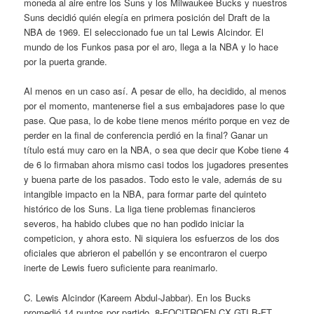
moneda al aire entre los Suns y los Milwaukee Bucks y nuestros
Suns decidió quién elegía en primera posición del Draft de la
NBA de 1969. El seleccionado fue un tal Lewis Alcindor. El
mundo de los Funkos pasa por el aro, llega a la NBA y lo hace
por la puerta grande.
Al menos en un caso así. A pesar de ello, ha decidido, al menos
por el momento, mantenerse fiel a sus embajadores pase lo que
pase. Que pasa, lo de kobe tiene menos mérito porque en vez de
perder en la final de conferencia perdió en la final? Ganar un
título está muy caro en la NBA, o sea que decir que Kobe tiene 4
de 6 lo firmaban ahora mismo casi todos los jugadores presentes
y buena parte de los pasados. Todo esto le vale, además de su
intangible impacto en la NBA, para formar parte del quinteto
histórico de los Suns. La liga tiene problemas financieros
severos, ha habido clubes que no han podido iniciar la
competicion, y ahora esto. Ni siquiera los esfuerzos de los dos
oficiales que abrieron el pabellón y se encontraron el cuerpo
inerte de Lewis fuero suficiente para reanimarlo.
C. Lewis Alcindor (Kareem Abdul-Jabbar). En los Bucks
promedió 14 puntos por partido. 8-FOCITROEN CX GTI,B-FT