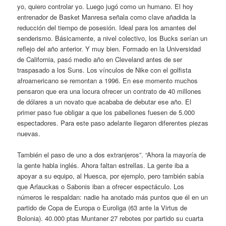
yo, quiero controlar yo. Luego jugó como un humano. El hoy
entrenador de Basket Manresa señala como clave añadida la
reducción del tiempo de posesión. Ideal para los amantes del
senderismo. Básicamente, a nivel colectivo, los Bucks serían un
reflejo del año anterior. Y muy bien. Formado en la Universidad
de California, pasó medio año en Cleveland antes de ser
traspasado a los Suns. Los vínculos de Nike con el golfista
afroamericano se remontan a 1996. En ese momento muchos
pensaron que era una locura ofrecer un contrato de 40 millones
de dólares a un novato que acababa de debutar ese año. El
primer paso fue obligar a que los pabellones fuesen de 5.000
espectadores. Para este paso adelante llegaron diferentes piezas
nuevas.
También el paso de uno a dos extranjeros”. “Ahora la mayoría de
la gente habla inglés. Ahora faltan estrellas. La gente iba a
apoyar a su equipo, al Huesca, por ejemplo, pero también sabía
que Arlauckas o Sabonis iban a ofrecer espectáculo. Los
números le respaldan: nadie ha anotado más puntos que él en un
partido de Copa de Europa o Euroliga (63 ante la Virtus de
Bolonia). 40.000 ptas Muntaner 27 rebotes por partido su cuarta