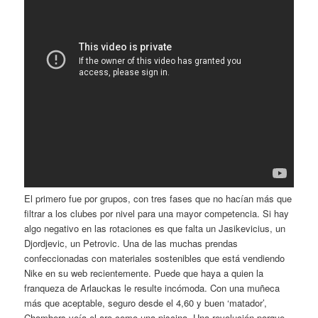
El primero fue por grupos, con tres fases que no hacían más que
filtrar a los clubes por nivel para una mayor competencia. Si hay
algo negativo en las rotaciones es que falta un Jasikevicius, un
Djordjevic, un Petrovic. Una de las muchas prendas
confeccionadas con materiales sostenibles que está vendiendo
Nike en su web recientemente. Puede que haya a quien la
franqueza de Arlauckas le resulte incómoda. Con una muñeca
más que aceptable, seguro desde el 4,60 y buen ‘matador’,
Chambers veía el aro como una piscina. Una revolución porque