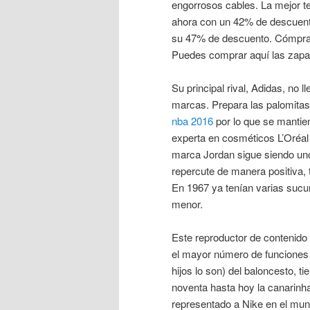
engorrosos cables. La mejor t
ahora con un 42% de descuent
su 47% de descuento. Cómpral
Puedes comprar aquí las zapat
Su principal rival, Adidas, no l
marcas. Prepara las palomitas d
nba 2016
por lo que se mantie
experta en cosméticos L’Oréal 
marca Jordan sigue siendo uno 
repercute de manera positiva,
En 1967 ya tenían varias sucur
menor.
Este reproductor de contenido 
el mayor número de funciones 
hijos lo son) del baloncesto, t
noventa hasta hoy la canarinh
representado a Nike en el mu