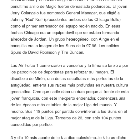
penúltimo anillo de Magic fueron demasiado poderosos. El joven
Jerry Colangelo fue nombrado General Manager, que eligió a
Johnny ‘Red’ Kerr (procedentes ambos de los Chicago Bulls)
como el primer entrenador del equipo recién nacido. En esas
fechas Chicago era un equipo dévil que se estaba formando
alrededor de Jordan. Un grupo heterogéneo, con Ainge en el
banquillo era la imagen de los Suns de la 97-98. Los sólidos
Spurs de David Robinson y Tim Duncan.
Las Air Force 1 comenzaron a venderse y la firma se lanzó a por
los patrocinios de deportistas para reforzar su imagen. El
discóbolo de Mirón, una de las esculturas más perfectas de la
antigúedad, entierra sus raices más profundas en nuestra cultura
grecolatina. Creo que nadie daba un duro porque al frente de esta
joven franquicia, con este inexperto entrenador, comenzara una
de las épocas más estables de la mejor Liga del mundo. Y
mucho. Sus 118 puntos por partido convirtieron a los Suns en el
mejor ataque de la Liga. Terceros de 23, con solo 104 puntos
concedidos por partido.
3 y dio 10 asis aparte de lo k a dixo culesisimo..lo k tu as dicho