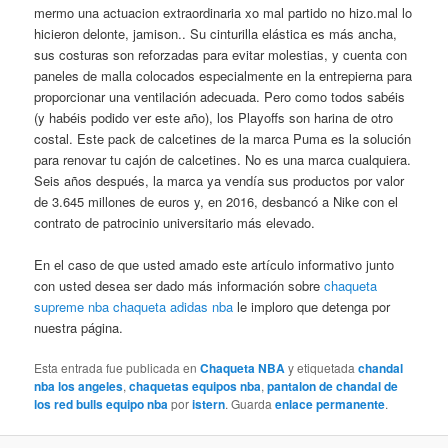
mermo una actuacion extraordinaria xo mal partido no hizo.mal lo
hicieron delonte, jamison.. Su cinturilla elástica es más ancha,
sus costuras son reforzadas para evitar molestias, y cuenta con
paneles de malla colocados especialmente en la entrepierna para
proporcionar una ventilación adecuada. Pero como todos sabéis
(y habéis podido ver este año), los Playoffs son harina de otro
costal. Este pack de calcetines de la marca Puma es la solución
para renovar tu cajón de calcetines. No es una marca cualquiera.
Seis años después, la marca ya vendía sus productos por valor
de 3.645 millones de euros y, en 2016, desbancó a Nike con el
contrato de patrocinio universitario más elevado.
En el caso de que usted amado este artículo informativo junto
con usted desea ser dado más información sobre
chaqueta
supreme nba
chaqueta adidas nba
le imploro que detenga por
nuestra página.
Esta entrada fue publicada en
Chaqueta NBA
y etiquetada
chandal
nba los angeles
,
chaquetas equipos nba
,
pantalon de chandal de
los red bulls equipo nba
por
istern
. Guarda
enlace permanente
.