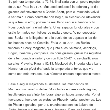
Su primera temporada, la 73-74, finalizaría con un pobre registro
de 30-52. Para la 74-75, MacLeod endureció la defensa y le dio
galones definitivamente a Charlie Scott, pero el resultado volvió
a ser malo. Como contraste con Bogut, la elección de Alexander
sí que fue un error, porque ha resultado ser un auténtico pufo.
Pues puede ser la eliminatoria. Unos zapatos funcionales y con
estilo formados con tejidos de malla y cuero. Y, por supuesto,
sus Bucks no le llegaban ni a la suela de los zapatos a los de
los buenos años de Costello. En la 2010-2011, los Bucks
ficharon a Corey Maggete, que junto a los Salmons, Jennings,
Bogut, Ilyasova y compañía, no consiguieron igualar los registros
de la temporada anterior y con un flojo 35-47 no se clasificaron
para los Playoffs. Para la 82-83, MacLeod dio importancia a Larry
Nance, un ala-pívot drafteado la temporada anterior, que vio
como con más minutos, sus números crecían exponencialmente.
Pese a seguir mejorando su defensa, los muchachos de
MacLeod no pasaron de las 34 victorias en temporada regular,
insuficientes para intentar lograr algo en la postemporada. Por si
fuera poco, fuera de las pistas en Phoenix tenían problemas. Los
de Phoenix ganaban por 2-1, cruzándose con los Lakers de
Abdul-Jabbar y el novato Magic Johnson. Pero los Lakers del