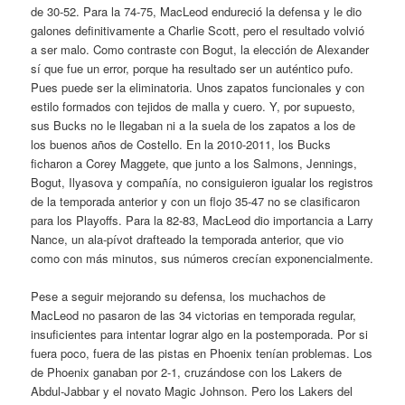
de 30-52. Para la 74-75, MacLeod endureció la defensa y le dio
galones definitivamente a Charlie Scott, pero el resultado volvió
a ser malo. Como contraste con Bogut, la elección de Alexander
sí que fue un error, porque ha resultado ser un auténtico pufo.
Pues puede ser la eliminatoria. Unos zapatos funcionales y con
estilo formados con tejidos de malla y cuero. Y, por supuesto,
sus Bucks no le llegaban ni a la suela de los zapatos a los de
los buenos años de Costello. En la 2010-2011, los Bucks
ficharon a Corey Maggete, que junto a los Salmons, Jennings,
Bogut, Ilyasova y compañía, no consiguieron igualar los registros
de la temporada anterior y con un flojo 35-47 no se clasificaron
para los Playoffs. Para la 82-83, MacLeod dio importancia a Larry
Nance, un ala-pívot drafteado la temporada anterior, que vio
como con más minutos, sus números crecían exponencialmente.
Pese a seguir mejorando su defensa, los muchachos de
MacLeod no pasaron de las 34 victorias en temporada regular,
insuficientes para intentar lograr algo en la postemporada. Por si
fuera poco, fuera de las pistas en Phoenix tenían problemas. Los
de Phoenix ganaban por 2-1, cruzándose con los Lakers de
Abdul-Jabbar y el novato Magic Johnson. Pero los Lakers del