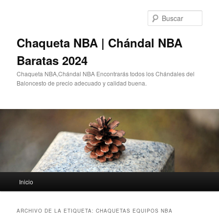
Ir
Ir
al
al
Busc
contenido
contenido
principal
secundario
Chaqueta NBA | Chándal NBA
Baratas 2024
Chaqueta NBA,Chándal NBA Encontrarás todos los Chándales del
Baloncesto de precio adecuado y calidad buena.
Menú
Inicio
principal
ARCHIVO DE LA ETIQUETA:
CHAQUETAS EQUIPOS NBA