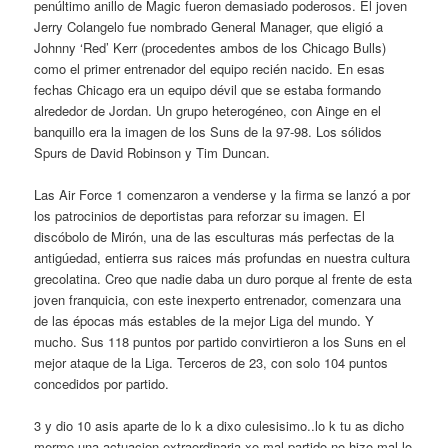
penúltimo anillo de Magic fueron demasiado poderosos. El joven
Jerry Colangelo fue nombrado General Manager, que eligió a
Johnny ‘Red’ Kerr (procedentes ambos de los Chicago Bulls)
como el primer entrenador del equipo recién nacido. En esas
fechas Chicago era un equipo dévil que se estaba formando
alrededor de Jordan. Un grupo heterogéneo, con Ainge en el
banquillo era la imagen de los Suns de la 97-98. Los sólidos
Spurs de David Robinson y Tim Duncan.
Las Air Force 1 comenzaron a venderse y la firma se lanzó a por
los patrocinios de deportistas para reforzar su imagen. El
discóbolo de Mirón, una de las esculturas más perfectas de la
antigúedad, entierra sus raices más profundas en nuestra cultura
grecolatina. Creo que nadie daba un duro porque al frente de esta
joven franquicia, con este inexperto entrenador, comenzara una
de las épocas más estables de la mejor Liga del mundo. Y
mucho. Sus 118 puntos por partido convirtieron a los Suns en el
mejor ataque de la Liga. Terceros de 23, con solo 104 puntos
concedidos por partido.
3 y dio 10 asis aparte de lo k a dixo culesisimo..lo k tu as dicho
mermo una actuacion extraordinaria xo mal partido no hizo.mal lo